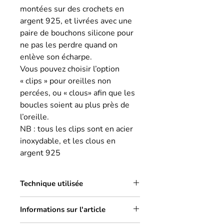
montées sur des crochets en
argent 925, et livrées avec une
paire de bouchons silicone pour
ne pas les perdre quand on
enlève son écharpe.
Vous pouvez choisir l’option
« clips » pour oreilles non
percées, ou « clous» afin que les
boucles soient au plus près de
l’oreille.
NB : tous les clips sont en acier
inoxydable, et les clous en
argent 925
Technique utilisée
Je développe depuis quelques années
Informations sur l'article
cette collection axée sur le zéro
déchet. Je travaille à partir de