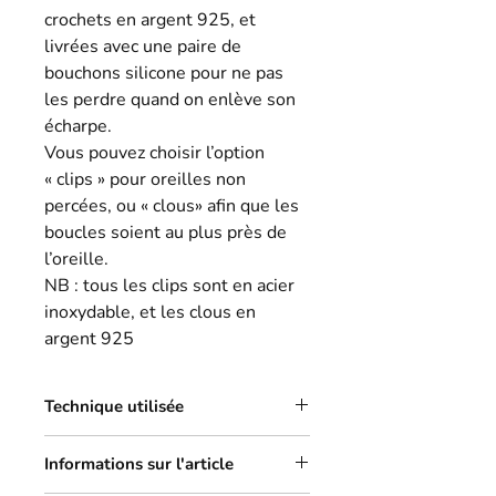
crochets en argent 925, et
livrées avec une paire de
bouchons silicone pour ne pas
les perdre quand on enlève son
écharpe.
Vous pouvez choisir l’option
« clips » pour oreilles non
percées, ou « clous» afin que les
boucles soient au plus près de
l’oreille.
NB : tous les clips sont en acier
inoxydable, et les clous en
argent 925
Technique utilisée
Je développe depuis quelques années
Informations sur l'article
cette collection axée sur le zéro
déchet. Je travaille à partir de