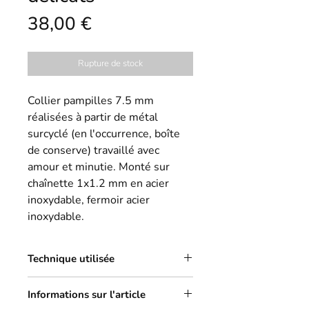
Prix
38,00 €
Rupture de stock
Collier pampilles 7.5 mm
réalisées à partir de métal
surcyclé (en l'occurrence, boîte
de conserve) travaillé avec
amour et minutie. Monté sur
chaînette 1x1.2 mm en acier
inoxydable, fermoir acier
inoxydable.
Technique utilisée
Je développe depuis quelques années
Informations sur l'article
cette collection axée sur le zéro