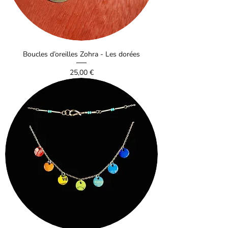
Boucles d’oreilles Zohra - Les dorées
Prix
25,00 €