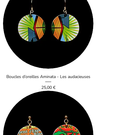
Boucles d’oreilles Aminata - Les audacieuses
Prix
25,00 €