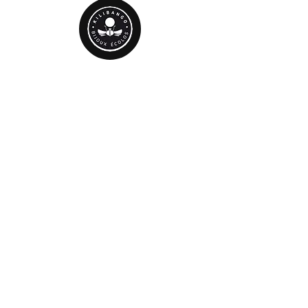
Livraison et retour
Où nous trouver
CGV
Mentions légales
Politique de confidentialité
© 2025 KILIBANGO par
anaevseeva.com