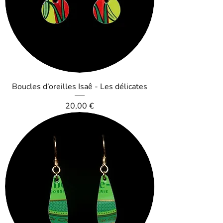
Boucles d’oreilles Isaê - Les délicates
Prix
20,00 €